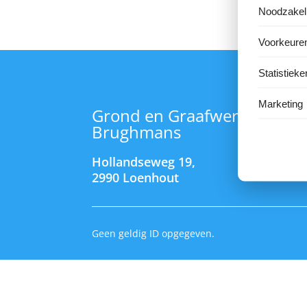
Noodzakeli
Voorkeure
Statistieke
Marketing
Grond en Graafwerken Jan
Brughmans
Hollandseweg 19,
2990 Loenhout
Geen geldig ID opgegeven.