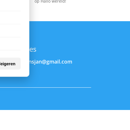
op
Hallo wereld!
E-mailadres
brughmansjan@gmail.com

eigeren